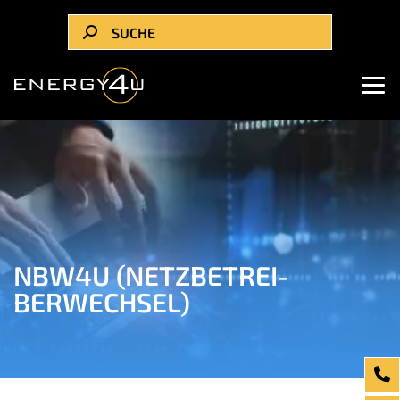
NBW4U (NETZ­BETREI­
BERWECHSEL)