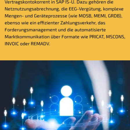
Vertragskontokorrent in SAP IS-U. Dazu gehören die
Netznutzungsabrechnung, die EEG-Vergütung, komplexe
Mengen- und Geräteprozesse (wie MOSB, MEMI, GRDB),
ebenso wie ein effizienter Zahlungsverkehr, das
Forderungsmanagement und die automatisierte
Marktkommunikation über Formate wie PRICAT, MSCONS,
INVOIC oder REMADV.